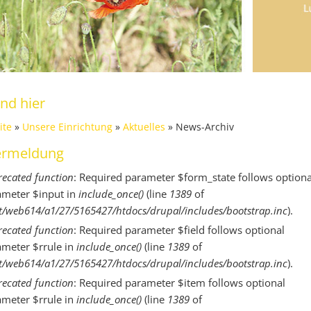
ind hier
ite
»
Unsere Einrichtung
»
Aktuelles
» News-Archiv
ermeldung
ecated function
: Required parameter $form_state follows optiona
ameter $input in
include_once()
(line
1389
of
/web614/a1/27/5165427/htdocs/drupal/includes/bootstrap.inc
).
ecated function
: Required parameter $field follows optional
ameter $rrule in
include_once()
(line
1389
of
/web614/a1/27/5165427/htdocs/drupal/includes/bootstrap.inc
).
ecated function
: Required parameter $item follows optional
ameter $rrule in
include_once()
(line
1389
of