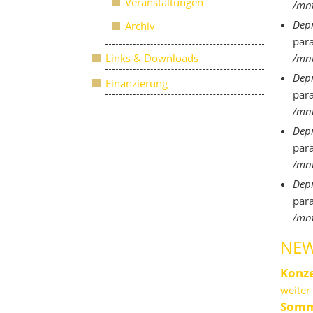
Veranstaltungen
/mnt
Depr
Archiv
par
Links & Downloads
/mnt
Depr
Finanzierung
par
/mnt
Depr
par
/mnt
Depr
par
/mnt
NEW
Konze
weiter 
Somm