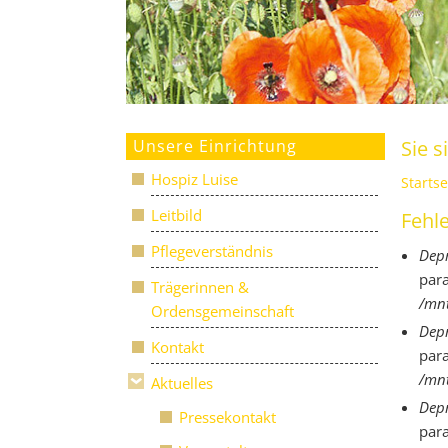
Unsere Einrichtung
Sie s
Hospiz Luise
Startse
Leitbild
Fehl
Pflegeverständnis
Depr
par
Trägerinnen &
/mnt
Ordensgemeinschaft
Depr
Kontakt
par
/mnt
Aktuelles
Depr
Pressekontakt
par