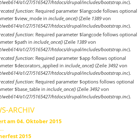
/web614/a1/27/5165427/htdocs/drupal/includes/bootstrap.inc
).
ecated function
: Required parameter $langcode follows optional
ameter $view_mode in
include_once()
(Zeile
1389
von
/web614/a1/27/5165427/htdocs/drupal/includes/bootstrap.inc
).
ecated function
: Required parameter $langcode follows optional
ameter $path in
include_once()
(Zeile
1389
von
/web614/a1/27/5165427/htdocs/drupal/includes/bootstrap.inc
).
ecated function
: Required parameter $app follows optional
ameter $decorators_applied in
include_once()
(Zeile
3492
von
/web614/a1/27/5165427/htdocs/drupal/includes/bootstrap.inc
).
ecated function
: Required parameter $options follows optional
ameter $base_table in
include_once()
(Zeile
3492
von
/web614/a1/27/5165427/htdocs/drupal/includes/bootstrap.inc
).
S-ARCHIV
rt am 04. Oktober 2015
...
erfest 2015