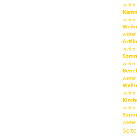
weiter 
Kamme
weiter 
Weih
weiter 
Artik
weiter 
Somm
weiter 
Benef
weiter 
Weih
weiter 
Kirc
weiter 
Somm
weiter 
Seit