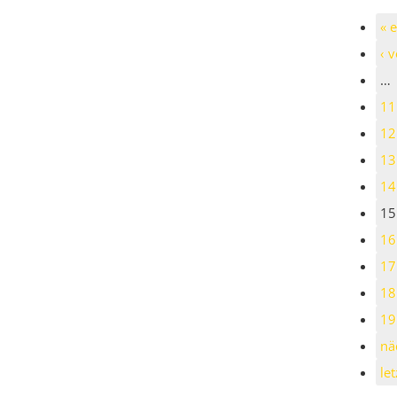
« e
‹ 
…
11
12
13
14
15
16
17
18
19
nä
let