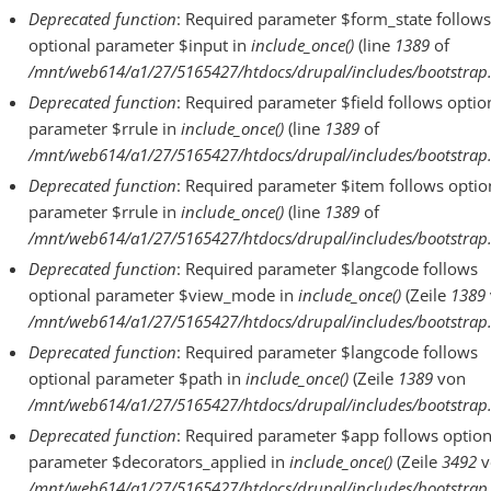
Deprecated function
: Required parameter $form_state follows
optional parameter $input in
include_once()
(line
1389
of
/mnt/web614/a1/27/5165427/htdocs/drupal/includes/bootstrap.
Deprecated function
: Required parameter $field follows optio
parameter $rrule in
include_once()
(line
1389
of
/mnt/web614/a1/27/5165427/htdocs/drupal/includes/bootstrap.
Deprecated function
: Required parameter $item follows optio
parameter $rrule in
include_once()
(line
1389
of
/mnt/web614/a1/27/5165427/htdocs/drupal/includes/bootstrap.
Deprecated function
: Required parameter $langcode follows
optional parameter $view_mode in
include_once()
(Zeile
1389
/mnt/web614/a1/27/5165427/htdocs/drupal/includes/bootstrap.
Deprecated function
: Required parameter $langcode follows
optional parameter $path in
include_once()
(Zeile
1389
von
/mnt/web614/a1/27/5165427/htdocs/drupal/includes/bootstrap.
Deprecated function
: Required parameter $app follows option
parameter $decorators_applied in
include_once()
(Zeile
3492
v
/mnt/web614/a1/27/5165427/htdocs/drupal/includes/bootstrap.