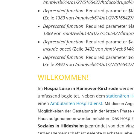
/mnt/web614/a1/27/5165427/htdocs/drupal/in
Deprecated function
: Required parameter $
(Zeile
1389
von
/mnt/web614/a1/27/5165427/h
Deprecated function
: Required parameter $l
1389
von
/mnt/web614/a1/27/5165427/htdocs/
Deprecated function
: Required parameter $a
include_once()
(Zeile
3492
von
/mnt/web614/a
Deprecated function
: Required parameter $o
(Zeile
3492
von
/mnt/web614/a1/27/5165427/h
WILLKOMMEN!
Im
Hospiz Luise in Hannover-Kirchrode
werden
umfassend begleitet. Neben dem
stationären H
einen
Ambulanten Hospizdienst
.
Mit diesen Ang
Möglichkeiten der Gestaltung in der letzten Phase
Das Hospiz 
Haus aufgenommen werden möchten.
Soziales in Hildesheim
(gegründet von den Vinz
Ordensgemeinschaft ist gelebte Nächstenliebe.