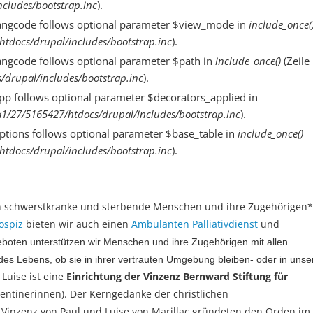
cludes/bootstrap.inc
).
langcode follows optional parameter $view_mode in
include_once(
tdocs/drupal/includes/bootstrap.inc
).
angcode follows optional parameter $path in
include_once()
(Zeile
drupal/includes/bootstrap.inc
).
pp follows optional parameter $decorators_applied in
1/27/5165427/htdocs/drupal/includes/bootstrap.inc
).
ptions follows optional parameter $base_table in
include_once()
tdocs/drupal/includes/bootstrap.inc
).
 schwerstkranke und sterbende Menschen und ihre Zugehörigen*
ospiz
bieten wir auch einen
Ambulanten Palliativdienst
und
eboten unterstützen wir Menschen und ihre Zugehörigen mit allen
 des Lebens, ob sie in ihrer vertrauten Umgebung bleiben- oder in unse
Luise ist eine
Einrichtung der Vinzenz Bernward Stiftung für
entinerinnen). Der Kerngedanke der christlichen
 Vinzenz von Paul und Luise von Marillac gründeten den Orden im