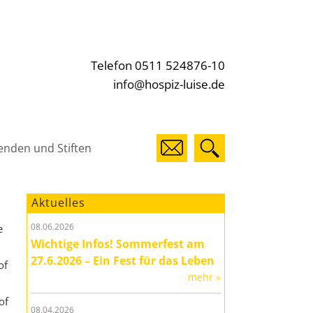
Telefon 0511 524876-10
info@hospiz-luise.de
enden und Stiften
Aktuelles
08.06.2026
e
Wichtige Infos! Sommerfest am
27.6.2026 – Ein Fest für das Leben
of
mehr »
of
08.04.2026