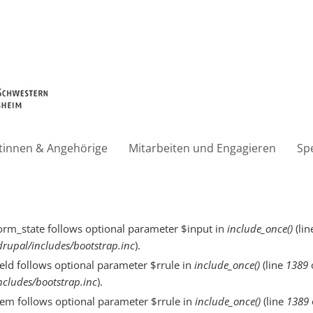
ntinnen & Angehörige
Mitarbeiten und Engagieren
Sp
orm_state follows optional parameter $input in
include_once()
(lin
rupal/includes/bootstrap.inc
).
eld follows optional parameter $rrule in
include_once()
(line
1389
cludes/bootstrap.inc
).
tem follows optional parameter $rrule in
include_once()
(line
1389