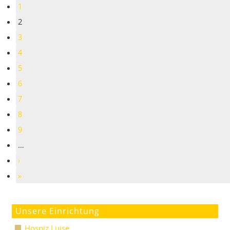
1
2
3
4
5
6
7
8
9
…
›
»
Unsere Einrichtung
Hospiz Luise