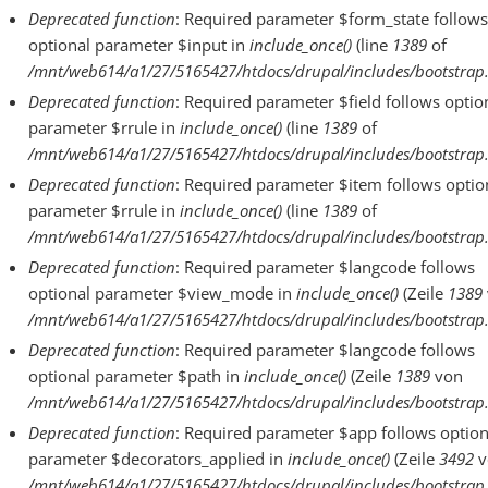
Deprecated function
: Required parameter $form_state follows
optional parameter $input in
include_once()
(line
1389
of
/mnt/web614/a1/27/5165427/htdocs/drupal/includes/bootstrap.
Deprecated function
: Required parameter $field follows optio
parameter $rrule in
include_once()
(line
1389
of
/mnt/web614/a1/27/5165427/htdocs/drupal/includes/bootstrap.
Deprecated function
: Required parameter $item follows optio
parameter $rrule in
include_once()
(line
1389
of
/mnt/web614/a1/27/5165427/htdocs/drupal/includes/bootstrap.
Deprecated function
: Required parameter $langcode follows
optional parameter $view_mode in
include_once()
(Zeile
1389
/mnt/web614/a1/27/5165427/htdocs/drupal/includes/bootstrap.
Deprecated function
: Required parameter $langcode follows
optional parameter $path in
include_once()
(Zeile
1389
von
/mnt/web614/a1/27/5165427/htdocs/drupal/includes/bootstrap.
Deprecated function
: Required parameter $app follows option
parameter $decorators_applied in
include_once()
(Zeile
3492
v
/mnt/web614/a1/27/5165427/htdocs/drupal/includes/bootstrap.