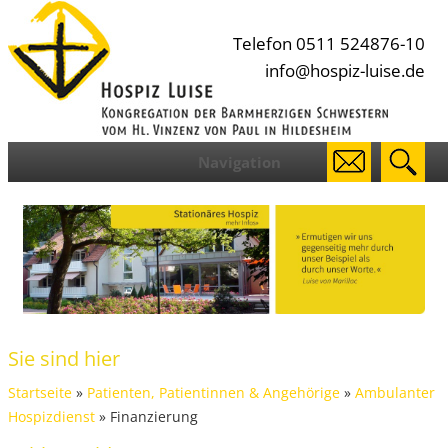
Telefon 0511 524876-10
info@hospiz-luise.de
Navigation
Sie sind hier
Startseite
»
Patienten, Patientinnen & Angehörige
»
Ambulanter
Hospizdienst
» Finanzierung