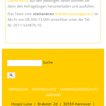
Dienst (APD)
. Auf den jeweiligen Seiten können Sie
dann den Anfragebogen herunterladen und ausfüllen.
Das Team vom
stationären
Aufnahmemanagement
ist
Mo-Fr von 08.30h-13.00h erreichbar unter der Tel-
Nr. 0511-524876-10.
Suchformular
Suche
IMPRESSUM
DATENSCHUTZ
HINWEISGEBERSCHUTZ
ANFAHRT
Hospiz Luise
|
Brakestr. 2d | 30559 Hannover
|