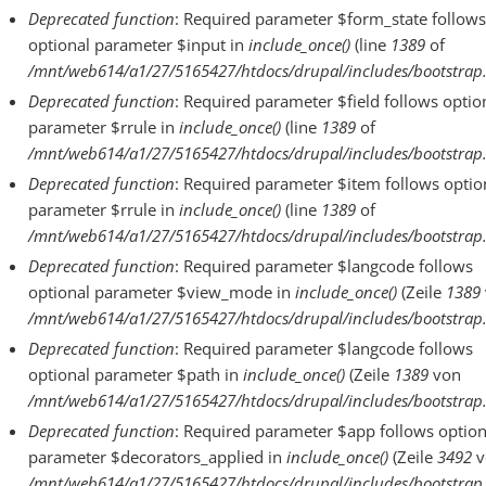
Deprecated function
: Required parameter $form_state follows
optional parameter $input in
include_once()
(line
1389
of
/mnt/web614/a1/27/5165427/htdocs/drupal/includes/bootstrap.
Deprecated function
: Required parameter $field follows optio
parameter $rrule in
include_once()
(line
1389
of
/mnt/web614/a1/27/5165427/htdocs/drupal/includes/bootstrap.
Deprecated function
: Required parameter $item follows optio
parameter $rrule in
include_once()
(line
1389
of
/mnt/web614/a1/27/5165427/htdocs/drupal/includes/bootstrap.
Deprecated function
: Required parameter $langcode follows
optional parameter $view_mode in
include_once()
(Zeile
1389
/mnt/web614/a1/27/5165427/htdocs/drupal/includes/bootstrap.
Deprecated function
: Required parameter $langcode follows
optional parameter $path in
include_once()
(Zeile
1389
von
/mnt/web614/a1/27/5165427/htdocs/drupal/includes/bootstrap.
Deprecated function
: Required parameter $app follows option
parameter $decorators_applied in
include_once()
(Zeile
3492
v
/mnt/web614/a1/27/5165427/htdocs/drupal/includes/bootstrap.