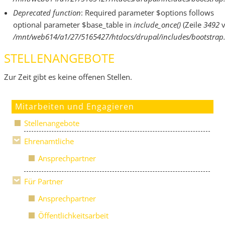
Deprecated function
: Required parameter $options follows
optional parameter $base_table in
include_once()
(Zeile
3492
v
/mnt/web614/a1/27/5165427/htdocs/drupal/includes/bootstrap.
STELLENANGEBOTE
Zur Zeit gibt es keine offenen Stellen.
Mitarbeiten und Engagieren
Stellenangebote
Ehrenamtliche
Ansprechpartner
Für Partner
Ansprechpartner
Öffentlichkeitsarbeit