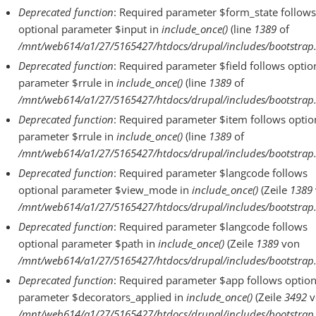
Deprecated function
: Required parameter $form_state follows
optional parameter $input in
include_once()
(line
1389
of
/mnt/web614/a1/27/5165427/htdocs/drupal/includes/bootstrap.
Deprecated function
: Required parameter $field follows optio
parameter $rrule in
include_once()
(line
1389
of
/mnt/web614/a1/27/5165427/htdocs/drupal/includes/bootstrap.
Deprecated function
: Required parameter $item follows optio
parameter $rrule in
include_once()
(line
1389
of
/mnt/web614/a1/27/5165427/htdocs/drupal/includes/bootstrap.
Deprecated function
: Required parameter $langcode follows
optional parameter $view_mode in
include_once()
(Zeile
1389
/mnt/web614/a1/27/5165427/htdocs/drupal/includes/bootstrap.
Deprecated function
: Required parameter $langcode follows
optional parameter $path in
include_once()
(Zeile
1389
von
/mnt/web614/a1/27/5165427/htdocs/drupal/includes/bootstrap.
Deprecated function
: Required parameter $app follows option
parameter $decorators_applied in
include_once()
(Zeile
3492
v
/mnt/web614/a1/27/5165427/htdocs/drupal/includes/bootstrap.