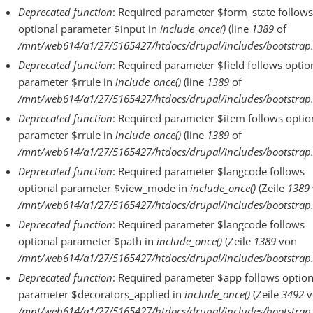
Deprecated function
: Required parameter $form_state follows
optional parameter $input in
include_once()
(line
1389
of
/mnt/web614/a1/27/5165427/htdocs/drupal/includes/bootstrap.
Deprecated function
: Required parameter $field follows optio
parameter $rrule in
include_once()
(line
1389
of
/mnt/web614/a1/27/5165427/htdocs/drupal/includes/bootstrap.
Deprecated function
: Required parameter $item follows optio
parameter $rrule in
include_once()
(line
1389
of
/mnt/web614/a1/27/5165427/htdocs/drupal/includes/bootstrap.
Deprecated function
: Required parameter $langcode follows
optional parameter $view_mode in
include_once()
(Zeile
1389
/mnt/web614/a1/27/5165427/htdocs/drupal/includes/bootstrap.
Deprecated function
: Required parameter $langcode follows
optional parameter $path in
include_once()
(Zeile
1389
von
/mnt/web614/a1/27/5165427/htdocs/drupal/includes/bootstrap.
Deprecated function
: Required parameter $app follows option
parameter $decorators_applied in
include_once()
(Zeile
3492
v
/mnt/web614/a1/27/5165427/htdocs/drupal/includes/bootstrap.