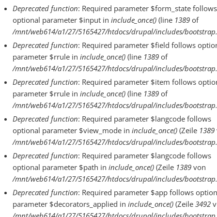
Deprecated function
: Required parameter $form_state follows
optional parameter $input in
include_once()
(line
1389
of
/mnt/web614/a1/27/5165427/htdocs/drupal/includes/bootstrap.
Deprecated function
: Required parameter $field follows optio
parameter $rrule in
include_once()
(line
1389
of
/mnt/web614/a1/27/5165427/htdocs/drupal/includes/bootstrap.
Deprecated function
: Required parameter $item follows optio
parameter $rrule in
include_once()
(line
1389
of
/mnt/web614/a1/27/5165427/htdocs/drupal/includes/bootstrap.
Deprecated function
: Required parameter $langcode follows
optional parameter $view_mode in
include_once()
(Zeile
1389
/mnt/web614/a1/27/5165427/htdocs/drupal/includes/bootstrap.
Deprecated function
: Required parameter $langcode follows
optional parameter $path in
include_once()
(Zeile
1389
von
/mnt/web614/a1/27/5165427/htdocs/drupal/includes/bootstrap.
Deprecated function
: Required parameter $app follows option
parameter $decorators_applied in
include_once()
(Zeile
3492
v
/mnt/web614/a1/27/5165427/htdocs/drupal/includes/bootstrap.